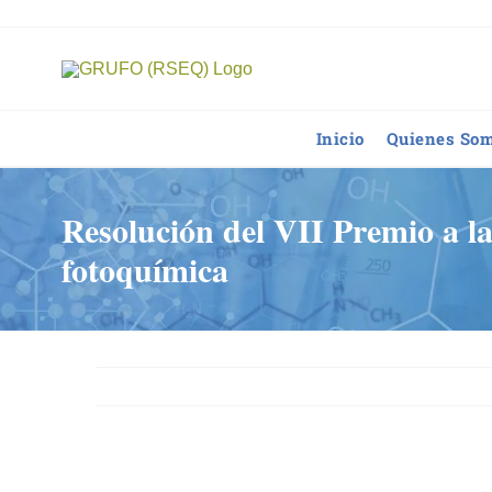
Saltar
al
contenido
Inicio
Quienes So
Resolución del VII Premio a la
fotoquímica
Ver