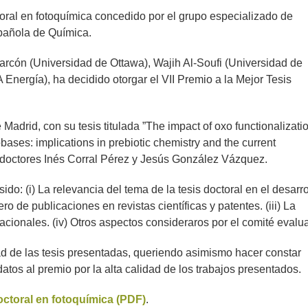
toral en fotoquímica concedido por el grupo especializado de
pañola de Química.
larcón (Universidad de Ottawa), Wajih Al-Soufi (Universidad de
nergía), ha decidido otorgar el VII Premio a la Mejor Tesis
adrid, con su tesis titulada ”The impact of oxo functionalizatio
ases: implications in prebiotic chemistry and the current
os doctores Inés Corral Pérez y Jesús González Vázquez.
ido: (i) La relevancia del tema de la tesis doctoral en el desarro
ro de publicaciones en revistas científicas y patentes. (iii) La
acionales. (iv) Otros aspectos consideraros por el comité evalu
dad de las tesis presentadas, queriendo asimismo hacer constar
atos al premio por la alta calidad de los trabajos presentados.
doctoral en fotoquímica (PDF)
.