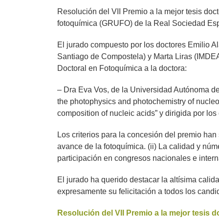
imagen
Resolución del VII Premio a la mejor tesis doc
más
fotoquímica (GRUFO) de la Real Sociedad Es
grande
El jurado compuesto por los doctores Emilio A
Santiago de Compostela) y Marta Liras (IMDEA E
Doctoral en Fotoquímica a la doctora:
– Dra Eva Vos, de la Universidad Autónoma de M
the photophysics and photochemistry of nucleob
composition of nucleic acids” y dirigida por l
Los criterios para la concesión del premio han s
avance de la fotoquímica. (ii) La calidad y núme
participación en congresos nacionales e intern
El jurado ha querido destacar la altísima cali
expresamente su felicitación a todos los candid
Resolución del VII Premio a la mejor tesis 