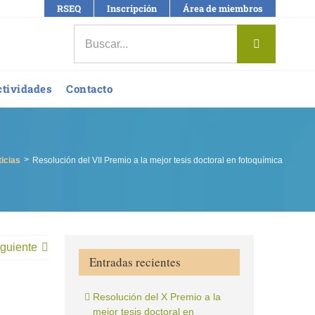
RSEQ
Inscripción
Área de miembros
Buscar:
ctividades
Contacto
icias
Resolución del VII Premio a la mejor tesis doctoral en fotoquímica
guiente
Entradas recientes
Resolución del X Premio a la
mejor tesis doctoral en