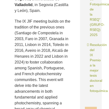
Fotoquímica
Valladolid
, in Segovia (Castilla
de
y León), Spain.
la
RSEQ”
The IX JIF meeting builds on the
(GRUFO-
tradition of the previous ones
RSEQ)
(Santiago de Compostela in
2025
2003, Faro in 2007, Granada in
2011, Lisbon in 2014, Toledo in
Resolución
del
2016, Aveiro in 2018, Alcalá de
IX
Henares in 2022 and Lisbon in
Premio
2024) to foster collaboration
a la
among Spanish, Portuguese,
mejor
and French photochemistry
tesis
communities. This event will
doctoral
delve into the latest
en
fotoquímica
advancements in both
fundamental and applied
photochemistry, spanning a
broad array of chemical,