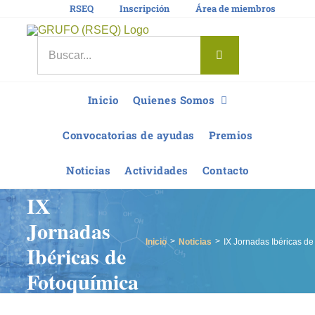
Saltar
RSEQ
Inscripción
Área de miembros
al
contenido
Buscar:
Inicio
Quienes Somos
Convocatorias de ayudas
Premios
Noticias
Actividades
Contacto
IX
Jornadas
Inicio
Noticias
IX Jornadas Ibéricas de
Ibéricas de
Fotoquímica