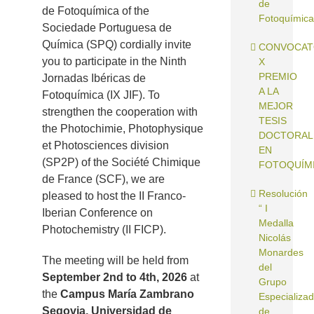
de
de Fotoquímica of the
Fotoquímica
Sociedade Portuguesa de
Química (SPQ) cordially invite
CONVOCAT
you to participate in the Ninth
X
PREMIO
Jornadas Ibéricas de
A LA
Fotoquímica (IX JIF). To
MEJOR
strengthen the cooperation with
TESIS
the Photochimie, Photophysique
DOCTORAL
et Photosciences division
EN
(SP2P) of the Société Chimique
FOTOQUÍM
de France (SCF), we are
Resolución
pleased to host the II Franco-
“ I
Iberian Conference on
Medalla
Photochemistry (II FICP).
Nicolás
Monardes
The meeting will be held from
del
September 2nd to 4th, 2026
at
Grupo
the
Campus María Zambrano
Especializa
Segovia, Universidad de
de