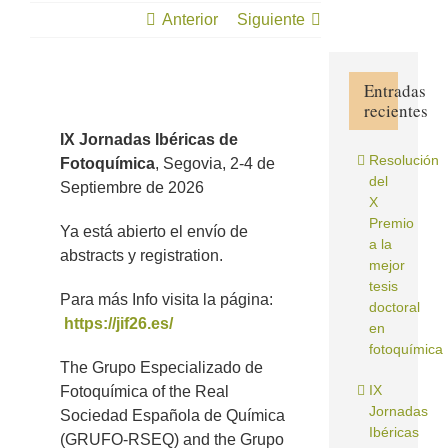
Anterior
Siguiente
Entradas
recientes
Ver
imagen
IX Jornadas Ibéricas de
más
Resolución
Fotoquímica
, Segovia, 2-4 de
grande
del
Septiembre de 2026
X
Premio
Ya está abierto el envío de
a la
abstracts y registration.
mejor
tesis
Para más Info visita la página:
doctoral
https://jif26.es/
en
fotoquímica
The Grupo Especializado de
IX
Fotoquímica of the Real
Jornadas
Sociedad Española de Química
Ibéricas
(GRUFO-RSEQ) and the Grupo