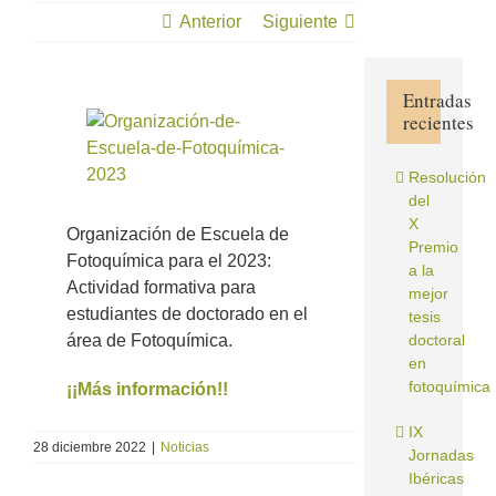
Anterior
Siguiente
Entradas
recientes
Ver
imagen
más
Resolución
grande
del
X
Organización de Escuela de
Premio
Fotoquímica para el 2023:
a la
Actividad formativa para
mejor
estudiantes de doctorado en el
tesis
área de Fotoquímica.
doctoral
en
fotoquímica
¡¡Más información!!
IX
28 diciembre 2022
|
Noticias
Jornadas
Ibéricas