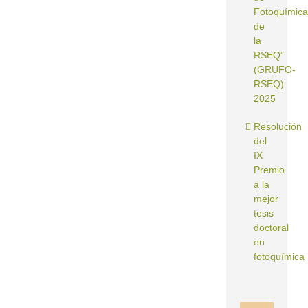
Fotoquímica
de
la
RSEQ”
(GRUFO-
RSEQ)
2025
Resolución
del
IX
Premio
a la
mejor
tesis
doctoral
en
fotoquímica