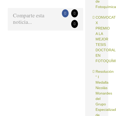
de
Fotoquímica
Comparte esta
Facebook
X
CONVOCAT
noticia...
X
Correo
PREMIO
electrónico
A LA
MEJOR
TESIS
DOCTORAL
EN
FOTOQUÍM
Resolución
“ I
Medalla
Nicolás
Monardes
del
Grupo
Especializa
de