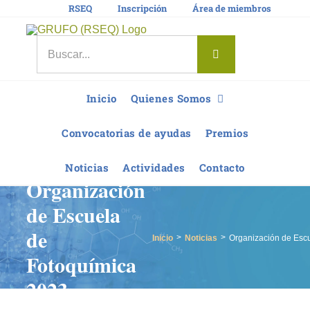
Saltar
RSEQ
Inscripción
Área de miembros
al
contenido
Buscar:
Inicio
Quienes Somos
Convocatorias de ayudas
Premios
Noticias
Actividades
Contacto
Organización
de Escuela
de
Inicio
Noticias
Organización de Esc
Fotoquímica
2023